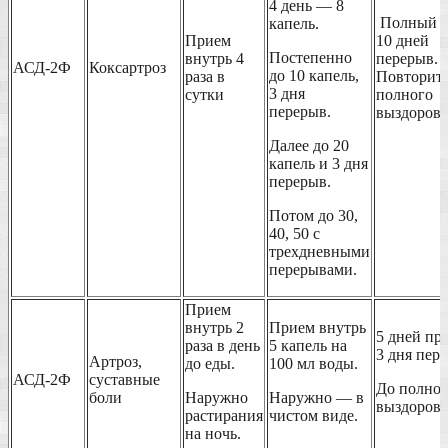
4 день — 8
Полный к
капель.
Прием
10 дней
Постепенно
внутрь 4
перерыв.
АСД-2Ф
Коксартроз
до 10 капель,
раза в
Повторить
3 дня
сутки
полного
перерыв.
выздоровл
Далее до 20
капель и 3 дня
перерыв.
Потом до 30,
40, 50 с
трехдневными
перерывами.
Прием
внутрь 2
Прием внутрь
5 дней пр
раза в день
5 капель на
3 дня пер
Артроз,
до еды.
100 мл воды.
АСД-2Ф
суставные
До полног
боли
Наружно
Наружно — в
выздоровл
растирания
чистом виде.
на ночь.