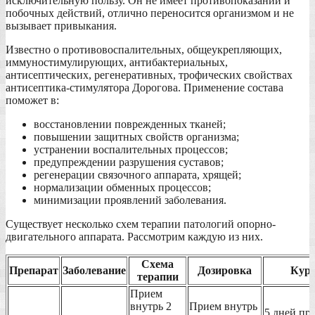
исключительную пользу. Он не имеет противопоказаний и
побочных действий, отлично переносится организмом и не
вызывает привыкания.
Известно о противовоспалительных, общеукрепляющих,
иммуностимулирующих, антибактериальных,
антисептических, регенеративных, трофических свойствах
антисептика-стимулятора Дорогова. Применение состава
поможет в:
восстановлении поврежденных тканей;
повышении защитных свойств организма;
устранении воспалительных процессов;
предупреждении разрушения суставов;
регенерации связочного аппарата, хрящей;
нормализации обменных процессов;
минимизации проявлений заболевания.
Существует несколько схем терапии патологий опорно-
двигательного аппарата. Рассмотрим каждую из них.
Схема
Препарат
Заболевание
Дозировка
Кур
терапии
Прием
внутрь 2
Прием внутрь
5 дней пр