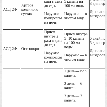
раза в день
5 капель на
3 дня пер
Артроз
до еды.
100 мл воды.
АСД-2Ф
коленного
До полног
сустава
Наружно
Наружно — в
выздоровл
компрессы
чистом виде.
на ночь.
Прием
Прием внутрь
внутрь 2
5 -10 капель
5 дней пр
раза в день
на 100 мл
3 дня пер
до еды.
воды.
АСД-2Ф
Остеопороз
До полног
Наружно
Наружно — в
выздоровл
компрессы
чистом виде.
на ночь.
1 день — по 5
капель.
2 день — 6
капель.
3 день — 7
капель.