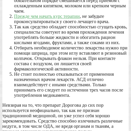
обязательном порядке смешивается перед приемом с
охлажденным кипятком, молоком или крепким черным
чаем.
Прежде чем начать курс терапии
, не забудьте
проконсультироваться у своего лечащего врача.
Так как средство обладает способностью сгущать кровь,
специалисты советуют во время прохождения лечения
употреблять больше жидкости и обогатить рацион
кислыми ягодами, фруктами, а также соками из них.
Отбирать необходимое количество лекарства нужно при
помощи шприца, при этом иглу вставляют в резиновый
колпачок. Открывать флакон нельзя. При контакте
состава с воздухом, он лишается своей
фармакологической активности.
Не стоит полностью отказываться от применения
назначенных врачом лекарств. АСД отлично
взаимодействует с иными средствами. Только
принимать его следует по истечении трех часов после
употребления медикамента.
Невзирая на то, что препарат Дорогова до сих пор
используется неофициально, так как не признан
традиционной медициной, он уже успел себя хорошо
зарекомендовать. Средство способно излечивать различные
недуги, в том числе ОДА, не вредя органам и тканям, а