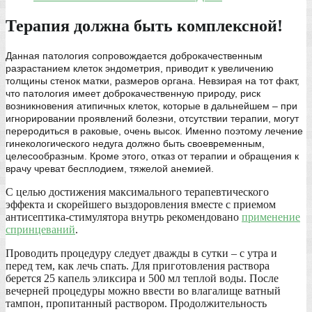
Терапия должна быть комплексной!
Данная патология сопровождается доброкачественным
разрастанием клеток эндометрия, приводит к увеличению
толщины стенок матки, размеров органа. Невзирая на тот факт,
что патология имеет доброкачественную природу, риск
возникновения атипичных клеток, которые в дальнейшем – при
игнорировании проявлений болезни, отсутствии терапии, могут
переродиться в раковые, очень высок. Именно поэтому лечение
гинекологического недуга должно быть своевременным,
целесообразным. Кроме этого, отказ от терапии и обращения к
врачу чреват бесплодием, тяжелой анемией.
С целью достижения максимального терапевтического
эффекта и скорейшего выздоровления вместе с приемом
антисептика-стимулятора внутрь рекомендовано
применение
спринцеваний
.
Проводить процедуру следует дважды в сутки – с утра и
перед тем, как лечь спать. Для приготовления раствора
берется 25 капель эликсира и 500 мл теплой воды. После
вечерней процедуры можно ввести во влагалище ватный
тампон, пропитанный раствором. Продолжительность