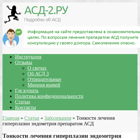
Инструкция
Отзывы
О свечах
Об АСД 3
Отрицательные
Мнения врачей
Где купить
Политика конфиденциальности
Статьи
Контакты
Главная
»
Статьи
»
Заболевания
»
Тонкости лечения
гиперплазии эндометрия препаратом АСД
Тонкости лечения гиперплазии эндометрия