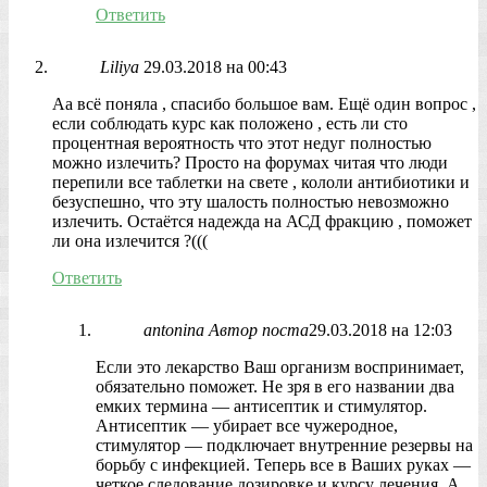
Ответить
Liliya
29.03.2018 на 00:43
Аа всё поняла , спасибо большое вам. Ещё один вопрос ,
если соблюдать курс как положено , есть ли сто
процентная вероятность что этот недуг полностью
можно излечить? Просто на форумах читая что люди
перепили все таблетки на свете , кололи антибиотики и
безуспешно, что эту шалость полностью невозможно
излечить. Остаётся надежда на АСД фракцию , поможет
ли она излечится ?(((
Ответить
antonina
Автор поста
29.03.2018 на 12:03
Если это лекарство Ваш организм воспринимает,
обязательно поможет. Не зря в его названии два
емких термина — антисептик и стимулятор.
Антисептик — убирает все чужеродное,
стимулятор — подключает внутренние резервы на
борьбу с инфекцией. Теперь все в Ваших руках —
четкое следование дозировке и курсу лечения. А