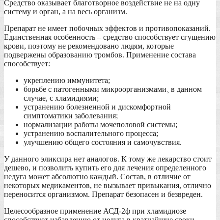
Средство оказывает благотворное воздействие не на одну
систему и орган, а на весь организм.
Препарат не имеет побочных эффектов и противопоказаний.
Единственная особенность – средство способствует сгущению
крови, поэтому не рекомендовано людям, которые
подвержены образованию тромбов. Применение состава
способствует:
укреплению иммунитета;
борьбе с патогенными микроорганизмами¸ в данном
случае, с хламидиями;
устранению болезненной и дискомфортной
симптоматики заболевания;
нормализации работы мочеполовой системы;
устранению воспалительного процесса;
улучшению общего состояния и самочувствия.
У данного эликсира нет аналогов. К тому же лекарство стоит
дешево, и позволить купить его для лечения определенного
недуга может абсолютно каждый. Состав, в отличие от
некоторых медикаментов, не вызывает привыкания, отлично
переносится организмом. Препарат безопасен и безвреден.
Целесообразное применение АСД-2ф при хламидиозе
способствует избавлению от недуга в кратчайшие сроки.