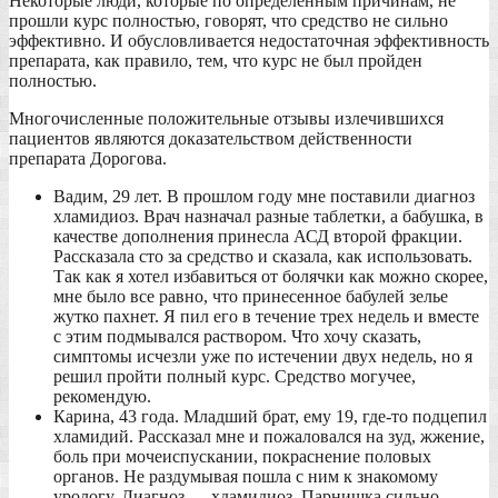
Некоторые люди, которые по определенным причинам, не
прошли курс полностью, говорят, что средство не сильно
эффективно. И обусловливается недостаточная эффективность
препарата, как правило, тем, что курс не был пройден
полностью.
Многочисленные положительные отзывы излечившихся
пациентов являются доказательством действенности
препарата Дорогова.
Вадим, 29 лет. В прошлом году мне поставили диагноз
хламидиоз. Врач назначал разные таблетки, а бабушка, в
качестве дополнения принесла АСД второй фракции.
Рассказала сто за средство и сказала, как использовать.
Так как я хотел избавиться от болячки как можно скорее,
мне было все равно, что принесенное бабулей зелье
жутко пахнет. Я пил его в течение трех недель и вместе
с этим подмывался раствором. Что хочу сказать,
симптомы исчезли уже по истечении двух недель, но я
решил пройти полный курс. Средство могучее,
рекомендую.
Карина, 43 года. Младший брат, ему 19, где-то подцепил
хламидий. Рассказал мне и пожаловался на зуд, жжение,
боль при мочеиспускании, покраснение половых
органов. Не раздумывая пошла с ним к знакомому
урологу. Диагноз — хдамидиоз. Парнишка сильно