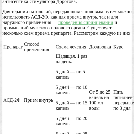
антисептика-стимулятора Дорогова.
Для терапии патологий, передающихся половым путем можно
использовать АСД-2Ф, как для приема внутрь, так и для
наружного применения —
проведения спринцеваний
и
промываний мужского полового органа. Существует
несколько схем приема препарата. Рассмотрим каждую из них.
Способ
Препарат
Схема лечения
Дозировка
Курс
применения
Щадящая, 1 раз
на день.
5 дней — по 5
капель.
5 дней — по 10
От 5 до 25
Пять
капель.
капель на
пятиднево
АСД-2Ф
Прием внутрь
5 дней — по 15
100 мл
перерыва
капель.
воды
по 3 дня
5 дней — по 20
капель.
5 дней — по 25