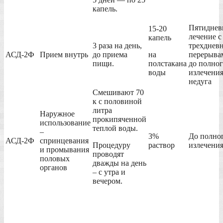
капель.
Пятиднев
15-20
лечение с
капель
3 раза на день,
трехднев
АСД-2Ф
Прием внутрь
до приема
на
перерыва
пищи.
полстакана
до полно
воды
излечени
недуга
Смешивают 70
к с половиной
литра
Наружное
прокипяченной
использование
теплой воды.
–
3%
До полно
АСД-2Ф
спринцевания
Процедуру
раствор
излечени
и промывания
проводят
половых
дважды на день
органов
– с утра и
вечером.