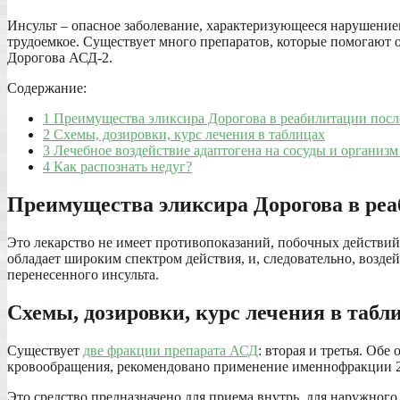
Инсульт – опасное заболевание, характеризующееся нарушение
трудоемкое. Существует много препаратов, которые помогают 
Дорогова АСД-2.
Содержание:
1 Преимущества эликсира Дорогова в реабилитации посл
2 Схемы, дозировки, курс лечения в таблицах
3 Лечебное воздействие адаптогена на сосуды и организм
4 Как распознать недуг?
Преимущества эликсира Дорогова в реа
Это лекарство не имеет противопоказаний, побочных действий
обладает широким спектром действия, и, следовательно, воздей
перенесенного инсульта.
Схемы, дозировки, курс лечения в табл
Существует
две фракции препарата АСД
: вторая и третья. Об
кровообращения, рекомендовано применение именнофракции 2
Это средство предназначено для приема внутрь, для наружного