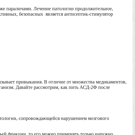
кже параличами. Лечение патологии продолжительное,
ктивных, безопасных является антисептик-стимулятор
вызывает привыкания. В отличие от множества медикаментов,
рганизм. Давайте рассмотрим, как пить АСД-2Ф после
 патологии, сопровождающейся нарушением мозгового
тьей фракции, то его можно применять только наружно.