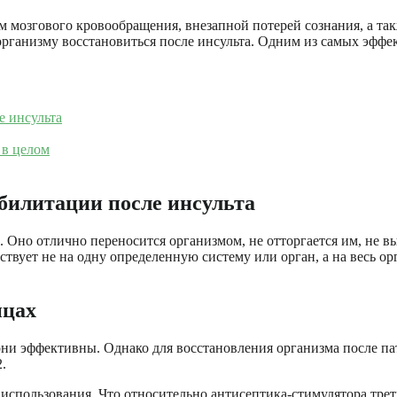
м мозгового кровообращения, внезапной потерей сознания, а та
организму восстановиться после инсульта. Одним из самых эффе
е инсульта
 в целом
билитации после инсульта
. Оно отлично переносится организмом, не отторгается им, не 
ствует не на одну определенную систему или орган, а на весь о
ицах
е они эффективны. Однако для восстановления организма после
.
 использования. Что относительно антисептика-стимулятора тре