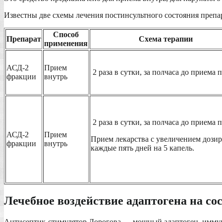
Известны две схемы лечения постинсультного состояния препа
Способ
Препарат
Схема терапии
применения
АСД-2
Прием
2 раза в сутки, за полчаса до приема 
фракции
внутрь
2 раза в сутки, за полчаса до приема 
АСД-2
Прием
Прием лекарства с увеличением дози
фракции
внутрь
каждые пять дней на 5 капель.
Лечебное воздействие адаптогена на со
Антисептик-стимулятор Дорогова — мощный адаптоген, имм