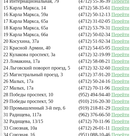
14
Интернациональная, 79
(4712) 55-36-39
Перейти
15
Карла Маркса, 14
(4712) 58-35-61
Перейти
16
Карла Маркса, 59а
(4712) 50-12-13
Перейти
17
Карла Маркса, 65а
(4712) 31-02-05
Перейти
18
Карла Маркса, 65а
(4712) 53-79-31
Перейти
19
Карла Маркса, 66а
(4712) 50-02-34
Перейти
20
Косухина, 37а
(4712) 51-92-34
Перейти
21
Красной Армии, 40
(4712) 54-65-95
Перейти
22
Кулакова проспект, 3а
(4712) 32-19-99
Перейти
23
Ломакина, 17а
(4712) 58-08-21
Перейти
24
Льговский поворот проезд, 5
(4712) 32-32-60
Перейти
25
Магистральный проезд, 3
(4712) 37-91-20
Перейти
26
Малых, 17а
(4712) 50-24-16
Перейти
27
Малых, 17а
(4712) 70-11-96
Перейти
28
Победы проспект, 10
(952) 494-94-40
Перейти
29
Победы проспект, 50
(910) 216-20-30
Перейти
30
Промышленный 3-й пер, 6
(919) 218-81-29
Перейти
31
Радищева, 117а
(962) 376-66-50
Перейти
32
Радищева, 13/15
(4712) 70-11-96
Перейти
33
Союзная, 10а
(4712) 26-01-11
Перейти
34
Союзная, 16
(951) 088-10-46
Перейти