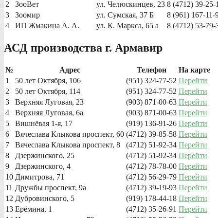
2
ЗооВет
ул. Челюскинцев, 23
8 (4712) 39-25-
3
Зоомир
ул. Сумская, 37 Б
8 (961) 167-11-
4
ИП Жмакина А. А.
ул. К. Маркса, 65 а
8 (4712) 53-79-
АСД производства г. Армавир
№
Адрес
Телефон
На карте
1
50 лет Октября, 106
(951) 324-77-52
Перейти
2
50 лет Октября, 114
(951) 324-77-52
Перейти
3
Верхняя Луговая, 23
(903) 871-00-63
Перейти
4
Верхняя Луговая, 6а
(903) 871-00-63
Перейти
5
Вишнёвая 1-я, 17
(919) 136-91-26
Перейти
6
Вячеслава Клыкова проспект, 60
(4712) 39-85-58
Перейти
7
Вячеслава Клыкова проспект, 8
(4712) 51-92-34
Перейти
8
Дзержинского, 25
(4712) 51-92-34
Перейти
9
Дзержинского, 4
(4712) 78-78-00
Перейти
10
Димитрова, 71
(4712) 56-29-79
Перейти
11
Дружбы проспект, 9а
(4712) 39-19-93
Перейти
12
Дубровинского, 5
(919) 178-44-18
Перейти
13
Ерёмина, 1
(4712) 35-26-91
Перейти