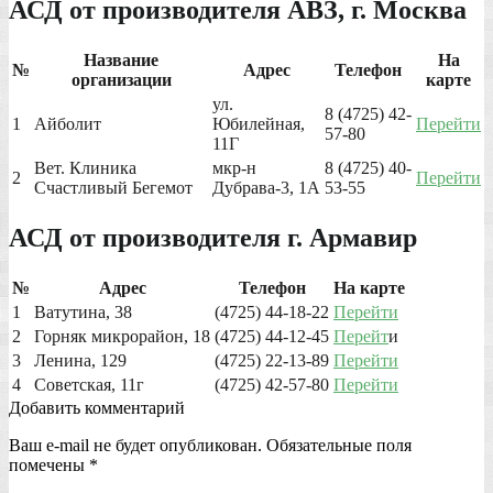
АСД от производителя АВЗ, г. Москва
Название
На
№
Адрес
Телефон
организации
карте
ул.
8 (4725) 42-
1
Айболит
Юбилейная,
Перейти
57-80
11Г
Вет. Клиника
мкр-н
8 (4725) 40-
2
Перейти
Счастливый Бегемот
Дубрава-3, 1А
53-55
АСД от производителя г. Армавир
№
Адрес
Телефон
На карте
1
Ватутина, 38
(4725) 44-18-22
Перейти
2
Горняк микрорайон, 18
(4725) 44-12-45
Перейт
и
3
Ленина, 129
(4725) 22-13-89
Перейти
4
Советская, 11г
(4725) 42-57-80
Перейти
Добавить комментарий
Ваш e-mail не будет опубликован.
Обязательные поля
помечены
*