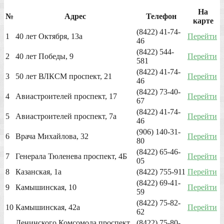
На
№
Адрес
Телефон
карте
(8422) 41-74-
1
40 лет Октября, 13а
Перейти
46
(8422) 544-
2
40 лет Победы, 9
Перейти
581
(8422) 41-74-
3
50 лет ВЛКСМ проспект, 21
Перейти
46
(8422) 73-40-
4
Авиастроителей проспект, 17
Перейти
67
(8422) 41-74-
5
Авиастроителей проспект, 7а
Перейти
46
(906) 140-31-
6
Врача Михайлова, 32
Перейти
80
(8422) 65-46-
7
Генерала Тюленева проспект, 4Б
Перейти
05
8
Казанская, 1а
(8422) 755-911
Перейти
(8422) 69-41-
9
Камышинская, 10
Перейти
59
(8422) 75-82-
10
Камышинская, 42а
Перейти
62
Ленинского Комсомола проспект,
(8422) 75-80-